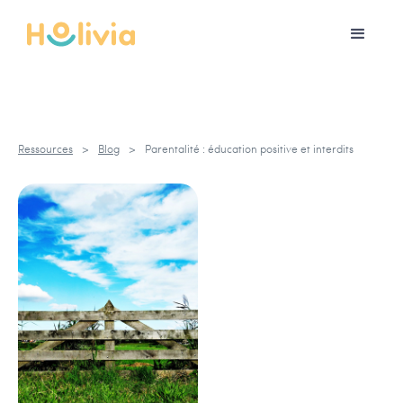
Ressources
>
Blog
>
Parentalité : éducation positive et interdits