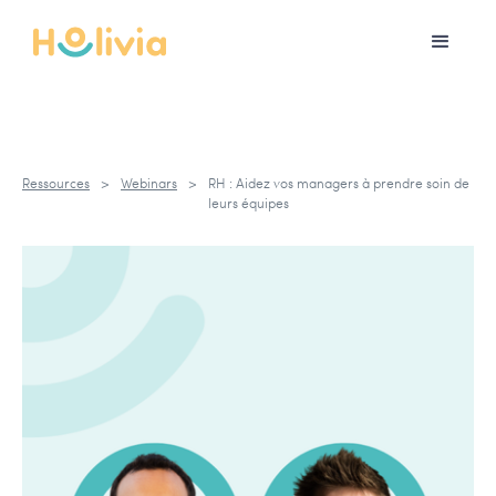
Ressources
>
Webinars
>
RH : Aidez vos managers à prendre soin de
leurs équipes