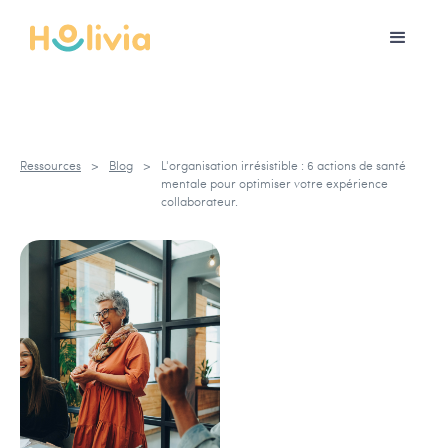
Ressources
>
Blog
>
L'organisation irrésistible : 6 actions de santé
mentale pour optimiser votre expérience
collaborateur.