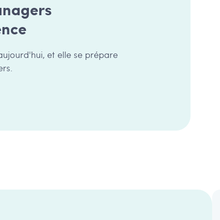
anagers
ence
ujourd'hui, et elle se prépare
ers.