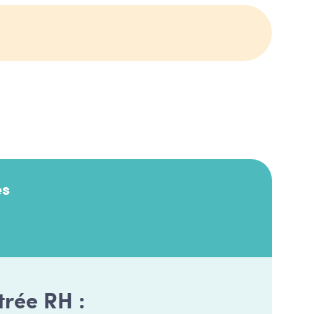
es
trée RH :